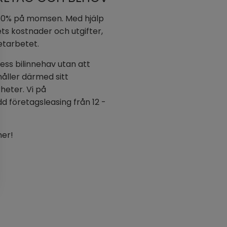
v 50% på momsen. Med hjälp
ts kostnader och utgifter,
getarbetet.
dess bilinnehav utan att
åller därmed sitt
eter. Vi på
d företagsleasing från 12 -
mer!