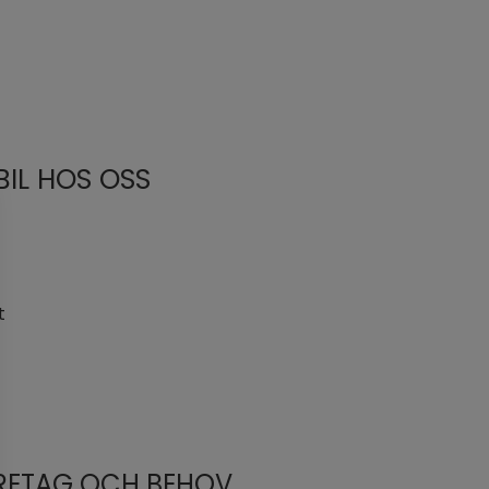
IL HOS OSS
t
ÖRETAG OCH BEHOV