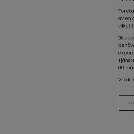
Företa
av en 
vilket
Billeas
behöva
expans
Tjänst
60 må
Vill d
KO