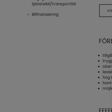
tjänstebil/transportbil
KO
Bilfinansiering
FÖR
till
tryg
ober
leas
hög 
hant
möjli
EFF