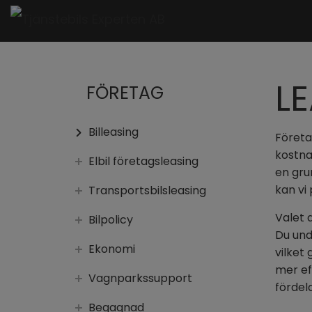
L
FÖRETAG
Billeasing
Företa
kostnad
Elbil företagsleasing
en gru
kan vi
Transportsbilsleasing
Valet 
Bilpolicy
Du und
Ekonomi
vilket
mer eff
Vagnparkssupport
fördel
Begagnad