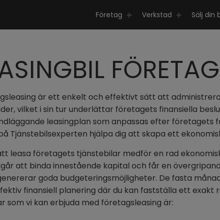
Företag
Verkstad
Sälj din b
EASINGBIL FÖRETAG
gsleasing är ett enkelt och effektivt sätt att administrer
er, vilket i sin tur underlättar företagets finansiella bes
ndläggande leasingplan som anpassas efter företagets f
 på Tjänstebilsexperten hjälpa dig att skapa ett ekonomisk
att leasa företagets tjänstebilar medför en rad ekonomis
går att binda innestående kapital och får en övergripande 
 genererar goda budgeteringsmöjligheter. De fasta månad
ektiv finansiell planering där du kan fastställa ett exakt 
ar som vi kan erbjuda med företagsleasing är: