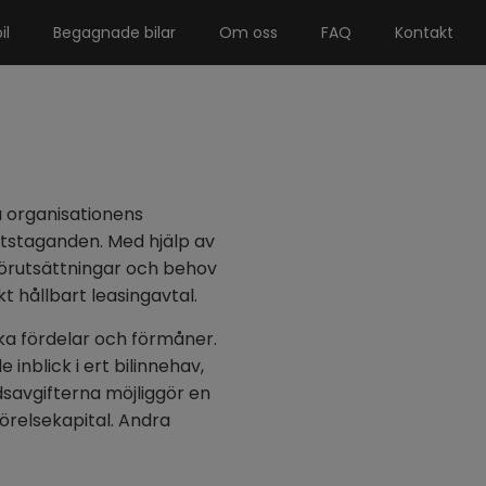
il
Begagnade bilar
Om oss
FAQ
Kontakt
a organisationens
lutstaganden. Med hjälp av
örutsättningar och behov
t hållbart leasingavtal.
ka fördelar och förmåner.
inblick i ert bilinnehav,
savgifterna möjliggör en
rörelsekapital. Andra