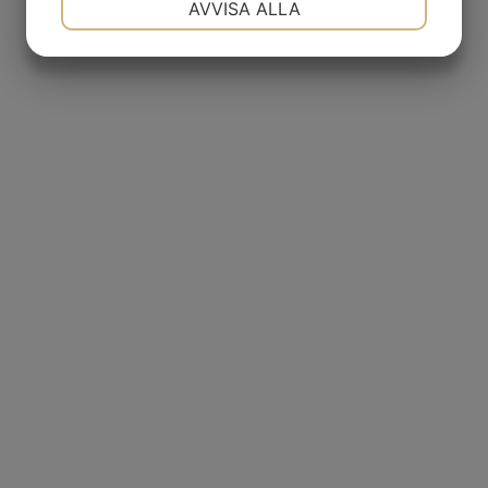
AVVISA ALLA
JA
NEJ
JA
NEJ
MARKNADSFÖRING
STATISTIK