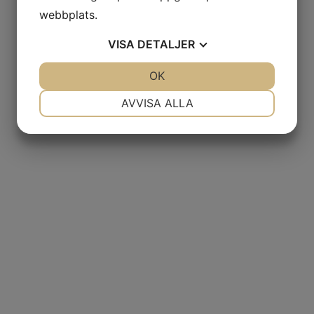
webbplats.
VISA
DETALJER
JA
NEJ
OK
JA
NEJ
NÖDVÄNDIG
INSTÄLLNINGAR
AVVISA ALLA
JA
NEJ
JA
NEJ
MARKNADSFÖRING
STATISTIK