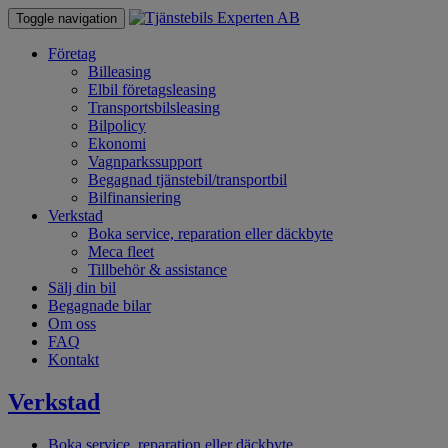
Toggle navigation
Företag
Billeasing
Elbil företagsleasing
Transportsbilsleasing
Bilpolicy
Ekonomi
Vagnparkssupport
Begagnad tjänstebil/transportbil
Bilfinansiering
Verkstad
Boka service, reparation eller däckbyte
Meca fleet
Tillbehör & assistance
Sälj din bil
Begagnade bilar
Om oss
FAQ
Kontakt
Verkstad
Boka service, reparation eller däckbyte