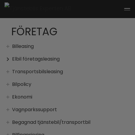
Tog
nav
FÖRETAG
Billeasing
Elbil företagsleasing
Transportsbilsleasing
Bilpolicy
Ekonomi
Vagnparkssupport
Begagnad tjänstebil/transportbil
Bilfinansiering