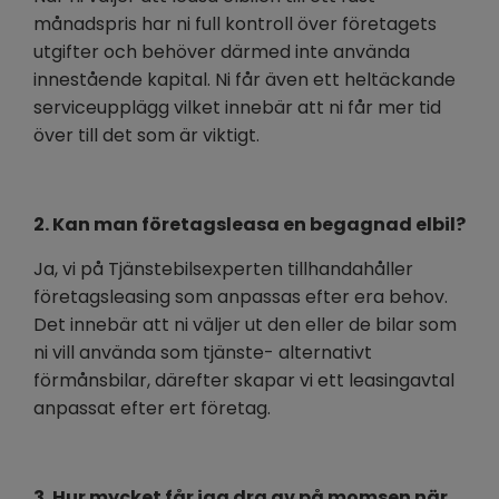
månadspris har ni full kontroll över företagets
utgifter och behöver därmed inte använda
innestående kapital. Ni får även ett heltäckande
serviceupplägg vilket innebär att ni får mer tid
över till det som är viktigt.
2. Kan man företagsleasa en begagnad elbil?
Ja, vi på Tjänstebilsexperten tillhandahåller
företagsleasing som anpassas efter era behov.
Det innebär att ni väljer ut den eller de bilar som
ni vill använda som tjänste- alternativt
förmånsbilar, därefter skapar vi ett leasingavtal
anpassat efter ert företag.
3. Hur mycket får jag dra av på momsen när